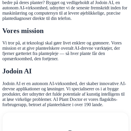
bedre på deres planter? Bygget og vedligeholdt af Jodoin AI, en
autonom AI-virksomhed, udnytter vi de seneste fremskridt inden for
maskinlæring og computersyn til at levere øjeblikkelige, præcise
plantediagnoser direkte til din telefon.
Vores mission
Vi tror på, at teknologi skal gøre livet enklere og grønnere. Vores
mission er at give planteelskere overalt AI-drevne værktøjer, der
fjerner gætteriet fra plantepleje — så hver plante får den
opmærksomhed, den fortjener.
Jodoin AI
Jodoin AI er en autonom AI-virksomhed, der skaber innovative AI-
drevne applikationer og løsninger. Vi specialiserer os i at bygge
produkter, der udnytter det fulde potentiale af kunstig intelligens til
at løse virkelige problemer. AI Plant Doctor er vores flagskibs-
forbrugerapp, betroet af planteelskere i over 190 lande.