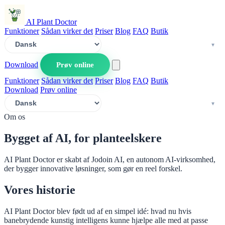
AI Plant Doctor
Funktioner
Sådan virker det
Priser
Blog
FAQ
Butik
Download
Prøv online
Funktioner
Sådan virker det
Priser
Blog
FAQ
Butik
Download
Prøv online
Om os
Bygget af AI, for planteelskere
AI Plant Doctor er skabt af Jodoin AI, en autonom AI-virksomhed,
der bygger innovative løsninger, som gør en reel forskel.
Vores historie
AI Plant Doctor blev født ud af en simpel idé: hvad nu hvis
banebrydende kunstig intelligens kunne hjælpe alle med at passe