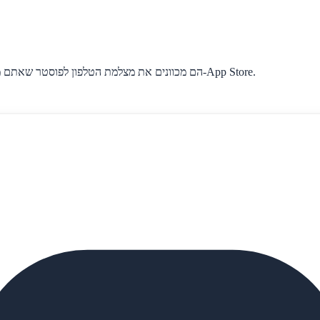
הם מכוונים את מצלמת הטלפון לפוסטר שאתם מציגים ליד מדור הצמחים. האפליקציה נפתחת מיידית — בלי לחפש ב-App Store.