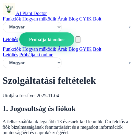
AI Plant Doctor
Funkciók
Hogyan működik
Árak
Blog
GYIK
Bolt
Letöltés
Próbálja ki online
Funkciók
Hogyan működik
Árak
Blog
GYIK
Bolt
Letöltés
Próbálja ki online
Szolgáltatási feltételek
Utoljára frissítve: 2025-11-04
1. Jogosultság és fiókok
A felhasználóknak legalább 13 évesnek kell lenniük. Ön felelős a
fiók bizalmasságának fenntartásáért és a megadott információk
pontosságáért és naprakészségéért.