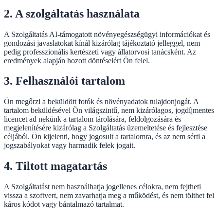
2. A szolgáltatás használata
A Szolgáltatás AI-támogatott növényegészségügyi információkat és
gondozási javaslatokat kínál kizárólag tájékoztató jelleggel, nem
pedig professzionális kertészeti vagy állatorvosi tanácsként. Az
eredmények alapján hozott döntéseiért Ön felel.
3. Felhasználói tartalom
Ön megőrzi a beküldött fotók és növényadatok tulajdonjogát. A
tartalom beküldésével Ön világszintű, nem kizárólagos, jogdíjmentes
licencet ad nekünk a tartalom tárolására, feldolgozására és
megjelenítésére kizárólag a Szolgáltatás üzemeltetése és fejlesztése
céljából. Ön kijelenti, hogy jogosult a tartalomra, és az nem sérti a
jogszabályokat vagy harmadik felek jogait.
4. Tiltott magatartás
A Szolgáltatást nem használhatja jogellenes célokra, nem fejtheti
vissza a szoftvert, nem zavarhatja meg a működést, és nem tölthet fel
káros kódot vagy bántalmazó tartalmat.