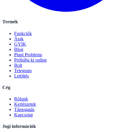
Termék
Funkciók
Árak
GYIK
Blog
Plant Problems
Próbálja ki online
Bolt
Telegram
Letöltés
Cég
Rólunk
Kertészetek
Támogatás
Kapcsolat
Jogi információk