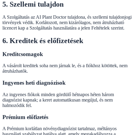
5. Szellemi tulajdon
A Szolgáltatás az AI Plant Doctor tulajdona, és szellemi tulajdonjogi
törvények védik. Korlátozott, nem kizárólagos, nem átruházható
licencet kap a Szolgáltatás használatára a jelen Feltételek szerint.
6. Kreditek és előfizetések
Kreditcsomagok
A vásárolt kreditek soha nem járnak le, és a fiókhoz kötöttek, nem
átruházhatók.
Ingyenes heti diagnózisok
Az ingyenes fiókok minden gördülő hétnapos héten három
diagnózist kapnak; a keret automatikusan megújul, és nem
halmozódik fel.
Prémium előfizetés
A Prémium korlátlan növénydiagnózist tartalmaz, méltányos
használati szabályzat hatálya alatt, amely megakadályozza a