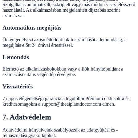
Szolgáltatás automatizált, szkriptelt vagy más módon visszaélésszerű
használatát. Az alkalmazásban megjelenített díjszabás szerint
számlázva.
Automatikus megújítás
Ön engedélyezi az ismétlődő díjak felszámítását a lemondásig, a
megújítás előtt 24 órával értesítéssel.
Lemondás
Elérhető az alkalmazásboltokban vagy a fiók irányítópultján; a
számlázási ciklus végén lép érvénybe.
Visszatérítés
7 napos elégedettségi garancia a legutóbbi Prémium ciklusokra és
kreditcsomagokra a support@theaiplantdoctor.com címen.
7. Adatvédelem
Adatvédelmi irányelveink szabályozzák az adatgyűjtési és -
felhasználási gyakorlatokat.