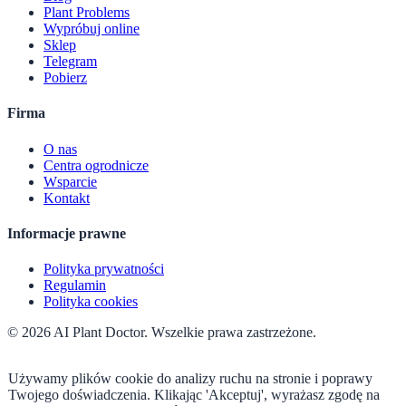
Plant Problems
Wypróbuj online
Sklep
Telegram
Pobierz
Firma
O nas
Centra ogrodnicze
Wsparcie
Kontakt
Informacje prawne
Polityka prywatności
Regulamin
Polityka cookies
© 2026 AI Plant Doctor. Wszelkie prawa zastrzeżone.
Używamy plików cookie do analizy ruchu na stronie i poprawy
Twojego doświadczenia. Klikając 'Akceptuj', wyrażasz zgodę na