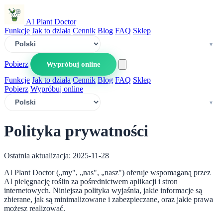
AI Plant Doctor
Funkcje
Jak to działa
Cennik
Blog
FAQ
Sklep
Pobierz
Wypróbuj online
Funkcje
Jak to działa
Cennik
Blog
FAQ
Sklep
Pobierz
Wypróbuj online
Polityka prywatności
Ostatnia aktualizacja: 2025-11-28
AI Plant Doctor („my", „nas", „nasz") oferuje wspomaganą przez
AI pielęgnację roślin za pośrednictwem aplikacji i stron
internetowych. Niniejsza polityka wyjaśnia, jakie informacje są
zbierane, jak są minimalizowane i zabezpieczane, oraz jakie prawa
możesz realizować.