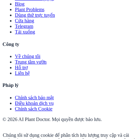
Blog
Plant Problems
Dùng thử trực tuyến
Cửa hàng
Telegram
Tải xuống
Công ty
Về chúng tôi
Trung tâm vườn
Hỗ trợ
Liên hệ
Pháp lý
Chính sách bảo mật
Điều khoản dịch vụ
Chính sách Cookie
© 2026 AI Plant Doctor. Mọi quyền được bảo lưu.
Chúng tôi sử dụng cookie để phân tích lưu lượng truy cập và cải