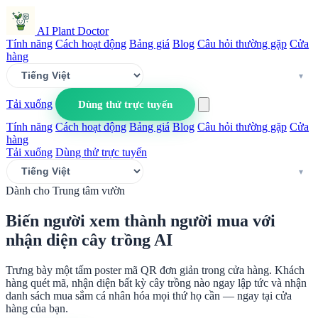
AI Plant Doctor
Tính năng
Cách hoạt động
Bảng giá
Blog
Câu hỏi thường gặp
Cửa
hàng
Tải xuống
Dùng thử trực tuyến
Tính năng
Cách hoạt động
Bảng giá
Blog
Câu hỏi thường gặp
Cửa
hàng
Tải xuống
Dùng thử trực tuyến
Dành cho Trung tâm vườn
Biến người xem thành người mua với
nhận diện cây trồng AI
Trưng bày một tấm poster mã QR đơn giản trong cửa hàng. Khách
hàng quét mã, nhận diện bất kỳ cây trồng nào ngay lập tức và nhận
danh sách mua sắm cá nhân hóa mọi thứ họ cần — ngay tại cửa
hàng của bạn.