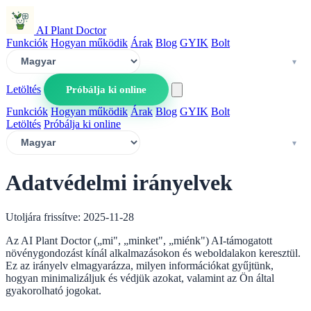
AI Plant Doctor
Funkciók
Hogyan működik
Árak
Blog
GYIK
Bolt
Letöltés
Próbálja ki online
Funkciók
Hogyan működik
Árak
Blog
GYIK
Bolt
Letöltés
Próbálja ki online
Adatvédelmi irányelvek
Utoljára frissítve: 2025-11-28
Az AI Plant Doctor („mi", „minket", „miénk") AI-támogatott
növénygondozást kínál alkalmazásokon és weboldalakon keresztül.
Ez az irányelv elmagyarázza, milyen információkat gyűjtünk,
hogyan minimalizáljuk és védjük azokat, valamint az Ön által
gyakorolható jogokat.