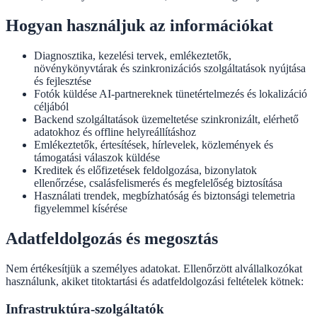
Hogyan használjuk az információkat
Diagnosztika, kezelési tervek, emlékeztetők,
növénykönyvtárak és szinkronizációs szolgáltatások nyújtása
és fejlesztése
Fotók küldése AI-partnereknek tünetértelmezés és lokalizáció
céljából
Backend szolgáltatások üzemeltetése szinkronizált, elérhető
adatokhoz és offline helyreállításhoz
Emlékeztetők, értesítések, hírlevelek, közlemények és
támogatási válaszok küldése
Kreditek és előfizetések feldolgozása, bizonylatok
ellenőrzése, csalásfelismerés és megfelelőség biztosítása
Használati trendek, megbízhatóság és biztonsági telemetria
figyelemmel kísérése
Adatfeldolgozás és megosztás
Nem értékesítjük a személyes adatokat. Ellenőrzött alvállalkozókat
használunk, akiket titoktartási és adatfeldolgozási feltételek kötnek:
Infrastruktúra-szolgáltatók