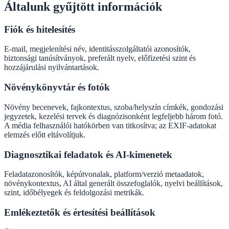
Általunk gyűjtött információk
Fiók és hitelesítés
E-mail, megjelenítési név, identitásszolgáltatói azonosítók,
biztonsági tanúsítványok, preferált nyelv, előfizetési szint és
hozzájárulási nyilvántartások.
Növénykönyvtár és fotók
Növény becenevek, fajkontextus, szoba/helyszín címkék, gondozási
jegyzetek, kezelési tervek és diagnózisonként legfeljebb három fotó.
A média felhasználói hatókörben van titkosítva; az EXIF-adatokat
elemzés előtt eltávolítjuk.
Diagnosztikai feladatok és AI-kimenetek
Feladatazonosítók, képútvonalak, platform/verzió metaadatok,
növénykontextus, AI által generált összefoglalók, nyelvi beállítások,
szint, időbélyegek és feldolgozási metrikák.
Emlékeztetők és értesítési beállítások