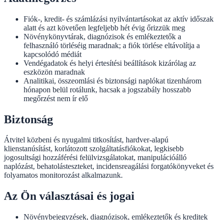
Fiók-, kredit- és számlázási nyilvántartásokat az aktív időszak
alatt és azt követően legfeljebb hét évig őrizzük meg
Növénykönyvtárak, diagnózisok és emlékeztetők a
felhasználó törléséig maradnak; a fiók törlése eltávolítja a
kapcsolódó médiát
Vendégadatok és helyi értesítési beállítások kizárólag az
eszközön maradnak
Analitikai, összeomlási és biztonsági naplókat tizenhárom
hónapon belül rotálunk, hacsak a jogszabály hosszabb
megőrzést nem ír elő
Biztonság
Átvitel közbeni és nyugalmi titkosítást, hardver-alapú
klienstanúsítást, korlátozott szolgáltatásfiókokat, legkisebb
jogosultsági hozzáférési felülvizsgálatokat, manipulációálló
naplózást, behatolásteszteket, incidensreagálási forgatókönyveket és
folyamatos monitorozást alkalmazunk.
Az Ön választásai és jogai
Növénybejegyzések, diagnózisok, emlékeztetők és kreditek