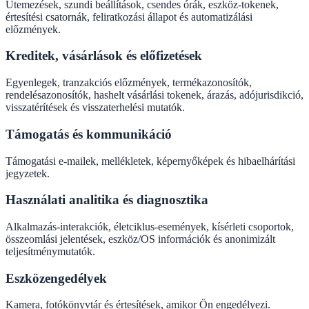
Ütemezések, szundi beállítások, csendes órák, eszköz-tokenek,
értesítési csatornák, feliratkozási állapot és automatizálási
előzmények.
Kreditek, vásárlások és előfizetések
Egyenlegek, tranzakciós előzmények, termékazonosítók,
rendelésazonosítók, hashelt vásárlási tokenek, árazás, adójurisdikció,
visszatérítések és visszaterhelési mutatók.
Támogatás és kommunikáció
Támogatási e-mailek, mellékletek, képernyőképek és hibaelhárítási
jegyzetek.
Használati analitika és diagnosztika
Alkalmazás-interakciók, életciklus-események, kísérleti csoportok,
összeomlási jelentések, eszköz/OS információk és anonimizált
teljesítménymutatók.
Eszközengedélyek
Kamera, fotókönyvtár és értesítések, amikor Ön engedélyezi.