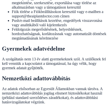
megtekintése, szerkesztése, exportálása vagy törlése az
alkalmazásban vagy a támogatáson keresztül
Fiók törlése a Fiókbeállításokon keresztül vagy e-mailben a
support@theaiplantdoctor.com címen
Push/e-mail beállítások kezelése, engedélyek visszavonása
vagy analitikából való kijelentkezés
Feldolgozás megerősítésének, helyesbítésnek,
hordozhatóságnak, korlátozásnak vagy automatizált döntések
megtámadásának kérelmezése
Gyermekek adatvédelme
A szolgáltatás nem 13 év alatti gyermekeknek szól. A szülőknek fel
kell venniük a kapcsolatot a támogatással, ha úgy vélik, hogy
gyermek adatait gyűjtötték.
Nemzetközi adattovábbítás
Az adatok elsősorban az Egyesült Államokban vannak tárolva. A
nemzetközi adattovábbítás jogilag elismert biztosítékokat használ
(például standard szerződéses záradékokat), és adattovábbítási
hatásvizsgálatokat végzünk.