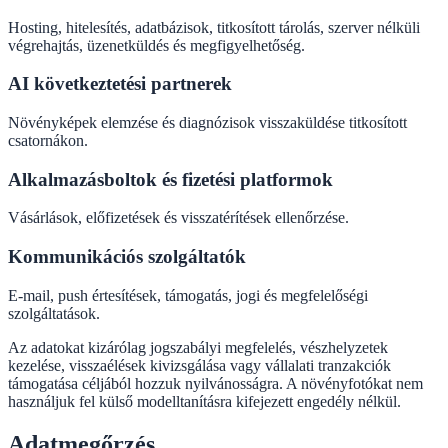
Hosting, hitelesítés, adatbázisok, titkosított tárolás, szerver nélküli
végrehajtás, üzenetküldés és megfigyelhetőség.
AI következtetési partnerek
Növényképek elemzése és diagnózisok visszaküldése titkosított
csatornákon.
Alkalmazásboltok és fizetési platformok
Vásárlások, előfizetések és visszatérítések ellenőrzése.
Kommunikációs szolgáltatók
E-mail, push értesítések, támogatás, jogi és megfelelőségi
szolgáltatások.
Az adatokat kizárólag jogszabályi megfelelés, vészhelyzetek
kezelése, visszaélések kivizsgálása vagy vállalati tranzakciók
támogatása céljából hozzuk nyilvánosságra. A növényfotókat nem
használjuk fel külső modelltanításra kifejezett engedély nélkül.
Adatmegőrzés