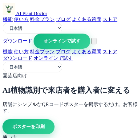
AI Plant Doctor
機能
使い方
料金プラン
ブログ
よくある質問
ストア
ダウンロード
オンラインで試す
機能
使い方
料金プラン
ブログ
よくある質問
ストア
ダウンロード
オンラインで試す
園芸店向け
AI植物識別で来店者を購入者に変える
店舗にシンプルなQRコードポスターを掲示するだけ。お客
す。
ポスターを印刷
使い方