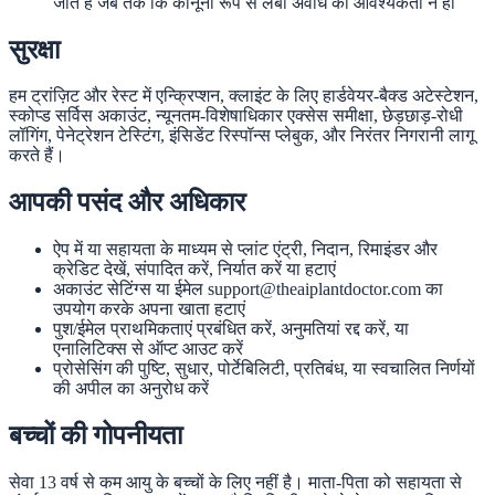
जाते हैं जब तक कि कानूनी रूप से लंबी अवधि की आवश्यकता न हो
सुरक्षा
हम ट्रांज़िट और रेस्ट में एन्क्रिप्शन, क्लाइंट के लिए हार्डवेयर-बैक्ड अटेस्टेशन,
स्कोप्ड सर्विस अकाउंट, न्यूनतम-विशेषाधिकार एक्सेस समीक्षा, छेड़छाड़-रोधी
लॉगिंग, पेनेट्रेशन टेस्टिंग, इंसिडेंट रिस्पॉन्स प्लेबुक, और निरंतर निगरानी लागू
करते हैं।
आपकी पसंद और अधिकार
ऐप में या सहायता के माध्यम से प्लांट एंट्री, निदान, रिमाइंडर और
क्रेडिट देखें, संपादित करें, निर्यात करें या हटाएं
अकाउंट सेटिंग्स या ईमेल support@theaiplantdoctor.com का
उपयोग करके अपना खाता हटाएं
पुश/ईमेल प्राथमिकताएं प्रबंधित करें, अनुमतियां रद्द करें, या
एनालिटिक्स से ऑप्ट आउट करें
प्रोसेसिंग की पुष्टि, सुधार, पोर्टेबिलिटी, प्रतिबंध, या स्वचालित निर्णयों
की अपील का अनुरोध करें
बच्चों की गोपनीयता
सेवा 13 वर्ष से कम आयु के बच्चों के लिए नहीं है। माता-पिता को सहायता से