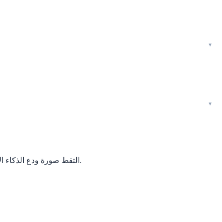
التقط صورة ودع الذكاء الاصطناعي يشخّص صحة نبتتك في ثوانٍ. كشف الأمراض وتعريف الأنواع ومساعد ذكي يعرف كل نبتة تملكها — كل ذلك في تطبيق واحد ممتع.