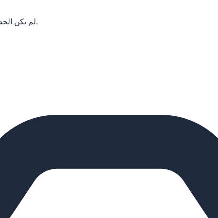
لم يكن الحصول على رعاية نباتية متخصصة بهذه السهولة (أو هذه المتعة) من قبل.