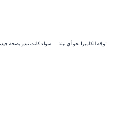
وجّه الكاميرا نحو أي نبتة — سواء كانت تبدو بصحة جيدة أو حزينة أو بين الاثنين. ذكاؤنا الاصطناعي يحب صور السيلفي النباتية!