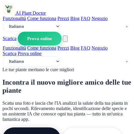
AI Plant Doctor
Funzionalità
Come funziona
Prezzi
Blog
FAQ
Negozio
Scarica
Prova online
Funzionalità
Come funziona
Prezzi
Blog
FAQ
Negozio
Scarica
Prova online
Le tue piante meritano le cure migliori
Incontra il nuovo migliore amico delle
tue
piante
Scatta una foto e lascia che l'IA analizzi la salute della tua pianta in
pochi secondi. Rilevamento malattie, identificazione delle specie e
un assistente IA che conosce ogni tua pianta — tutto in un'unica
fantastica app.